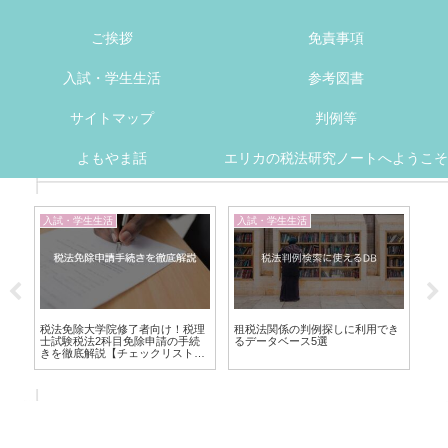
ご挨拶
免責事項
入試・学生生活
参考図書
サイトマップ
判例等
よもやま話
エリカの税法研究ノートへようこそ
入試・学生生活
入試・学生生活
入
V法
税法免除大学院修了者向け！税理
租税法関係の判例探しに利用でき
授
士試験税法2科目免除申請の手続
るデータベース5選
た
きを徹底解説【チェックリスト付
編
き】