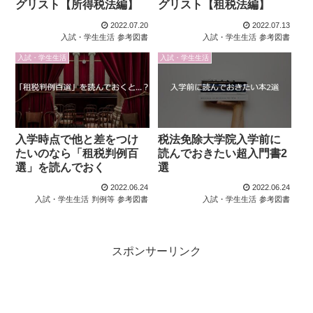
グリスト【所得税法編】
グリスト【租税法編】
2022.07.20
2022.07.13
入試・学生生活
参考図書
入試・学生生活
参考図書
入試・学生生活
入試・学生生活
入学時点で他と差をつけ
税法免除大学院入学前に
たいのなら「租税判例百
読んでおきたい超入門書2
選」を読んでおく
選
2022.06.24
2022.06.24
入試・学生生活
判例等
参考図書
入試・学生生活
参考図書
スポンサーリンク