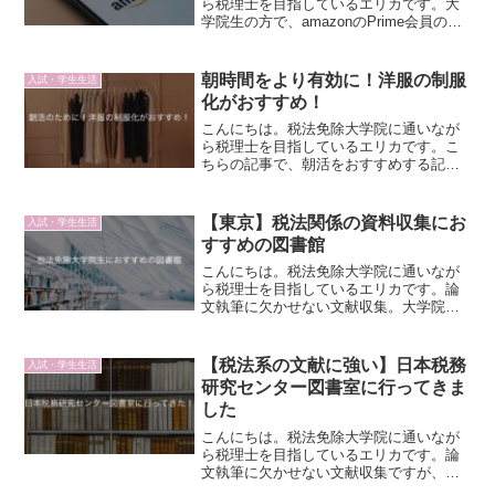
ら税理士を目指しているエリカです。大
学院生の方で、amazonのPrime会員の方
はいますか？大学院生も学生に含まれる
ので、Prime Studentの会員資格がありま
す。通常のPrime会員よりも安くP...
朝時間をより有効に！洋服の制服
入試・学生生活
化がおすすめ！
こんにちは。税法免除大学院に通いなが
ら税理士を目指しているエリカです。こ
ちらの記事で、朝活をおすすめする記事
を書いたのですが、今回は、少ない朝時
間をより活用できるように私が実践して
いる方法を紹介しています。朝はとにか
【東京】税法関係の資料収集にお
入試・学生生活
く忙しい！朝活をおすすめ...
すすめの図書館
こんにちは。税法免除大学院に通いなが
ら税理士を目指しているエリカです。論
文執筆に欠かせない文献収集。大学院生
のメインの資料収集先は大学図書館にな
ると思いますが、研究を進めていると、
大学図書館にはない資料を探さないとい
【税法系の文献に強い】日本税務
入試・学生生活
けないことも…。しかし、...
研究センター図書室に行ってきま
した
こんにちは。税法免除大学院に通いなが
ら税理士を目指しているエリカです。論
文執筆に欠かせない文献収集ですが、大
学院のお休みの間は、普段は家から近い