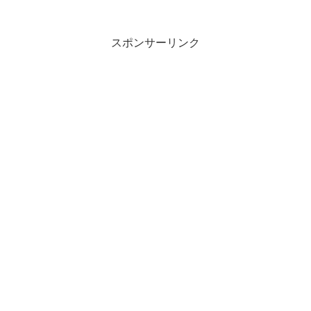
図書館の方を使いたかったり。しかし、
税法・税務系に強い図書館はなかなかあ
りません。今回は、税法・...
スポンサーリンク