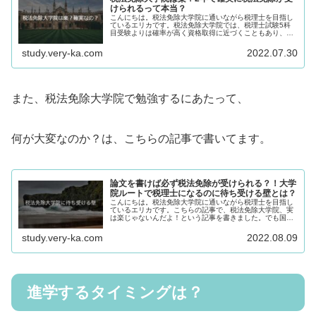
けられるって本当？
こんにちは。税法免除大学院に通いながら税理士を目指し
ているエリカです。税法免除大学院では、税理士試験5科
目受験よりは確率が高く資格取得に近づくこともあり、残
念ながら、税法免除大学院に通うなんてけしからん！楽し
ている！なんていう声を聴くことも...
study.very-ka.com
2022.07.30
また、税法免除大学院で勉強するにあたって、
何が大変なのか？は、こちらの記事で書いてます。
論文を書けば必ず税法免除が受けられる？！大学
院ルートで税理士になるのに待ち受ける壁とは？
こんにちは。税法免除大学院に通いながら税理士を目指し
ているエリカです。こちらの記事で、税法免除大学院、実
は楽じゃないんだよ！という記事を書きました。でも国税
審議会に論文を提出すれば認定されないことはほぼないと
いう噂があったりなかったり…。と...
study.very-ka.com
2022.08.09
進学するタイミングは？