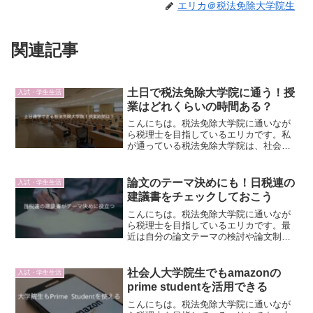
エリカ＠税法免除大学院生
関連記事
土日で税法免除大学院に通う！授
入試・学生生活
業はどれくらいの時間ある？
こんにちは。税法免除大学院に通いなが
ら税理士を目指しているエリカです。私
が通っている税法免除大学院は、社会人
向けに土日通学だけでも修了できるよう
に授業設定がされているのですが、以前
Twitterで、土日どれくらい税法免除大学
論文のテーマ決めにも！日税連の
入試・学生生活
院に通っているの...
建議書をチェックしておこう
こんにちは。税法免除大学院に通いなが
ら税理士を目指しているエリカです。最
近は自分の論文テーマの検討や論文制作
に向けて、専ら情報収集の日々です。そ
んな中で、論文制作にも役に立ちそうだ
なと思ったので、日税連の建議書につい
社会人大学院生でもamazonの
入試・学生生活
て紹介します。日税連のホ...
prime studentを活用できる
こんにちは。税法免除大学院に通いなが