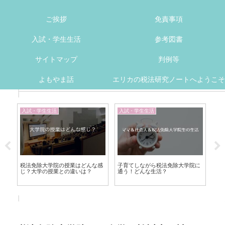
ご挨拶
免責事項
入試・学生生活
参考図書
サイトマップ
判例等
よもやま話
エリカの税法研究ノートへようこそ
入試・学生生活
入試・学生生活
判
ーパ
税法免除大学院の授業はどんな感
子育てしながら税法免除大学院に
【
す
じ？大学の授業との違いは？
通う！どんな生活？
訴