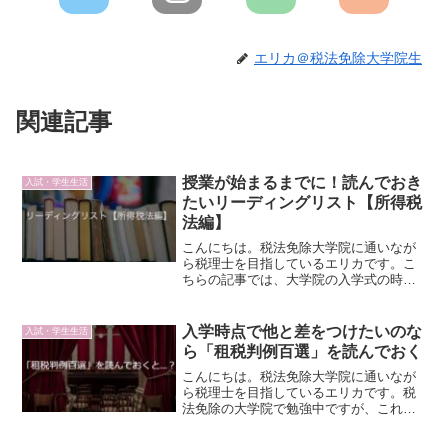
エリカ＠税法免除大学院生
関連記事
授業が始まるまでに！読んでおき
入試・学生生活
たいリーディングリスト【所得税
法編】
こんにちは。税法免除大学院に通いなが
ら税理士を目指しているエリカです。こ
ちらの記事では、大学院の入学式の時に
配られたリーディングリストをもとに、
租税法関連の読んでおきたい本を紹介し
ました。今回は、同じく大学院の入学式
入学時点で他と差をつけたいのな
入試・学生生活
の時に配られたリーディン...
ら「租税判例百選」を読んでおく
こんにちは。税法免除大学院に通いなが
ら税理士を目指しているエリカです。税
法免除の大学院で勉強中ですが、これを
入学前にやっておけば他の人より一歩進
めたな、ということを紹介しますね。