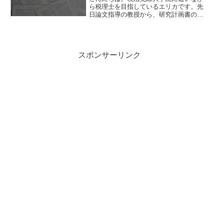
ら税理士を目指しているエリカです。先
日論文指導の教授から、研究計画書の段
階で少なくとも参考文献100個は集めてお
きたいとのお話がありました。いきなり
100個も集めるのは大変だと思います。そ
んなわけで、今回...
スポンサーリンク