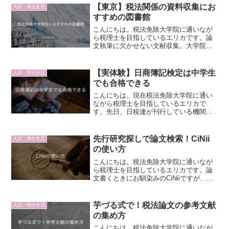
「租税判例百選」を読んでおくタイトル
【東京】税法関係の資料収集にお
入試・学生生活
通り、租税判例百選を読んで...
すすめの図書館
こんにちは。税法免除大学院に通いなが
ら税理士を目指しているエリカです。論
文執筆に欠かせない文献収集。大学院生
のメインの資料収集先は大学図書館にな
ると思いますが、研究を進めていると、
大学図書館にはない資料を探さないとい
【実体験】日商簿記検定は中学生
入試・学生生活
けないことも…。しかし、...
でも合格できる
こんにちは。現在税法免除大学院に通い
ながら税理士を目指しているエリカで
す。先日、日税連が刊行している機関紙
についてきた子ども新聞に、Q小学生で
も税理士試験を受験できる？A来年（令和
5年）から受験できるのような内容のクイ
先行研究探しで論文検索！CiNii
入試・学生生活
ズが載っていて、たしか...
の使い方
こんにちは。税法免除大学院に通いなが
ら税理士を目指しているエリカです。論
文書くときにお馴染みのCiNiiですが、初
めて使う時にちょっと使い方分かりにく
いかも、ということがあったので、CiNii
の使い方を簡単にまとめてみました。私
芋づる式で！税法論文の参考文献
入試・学生生活
は修士論文の...
の集め方
こんにちは。税法免除大学院に通いなが