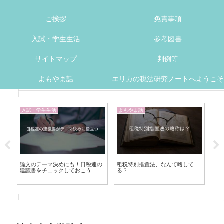
ご挨拶
免責事項
入試・学生生活
参考図書
サイトマップ
判例等
よもやま話
エリカの税法研究ノートへようこそ
入試・学生生活
よもやま話
入
き
論文のテーマ決めにも！日税連の
租税特別措置法、なんて略して
先
建議書をチェックしておこう
る？
習