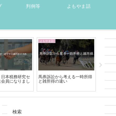
プ
判例等
よもやま話
よもやま話
入試・学
】日本税務研究セ
馬券訴訟から考える一時所得
税法免
生会員になりまし
と雑所得の違い
に実務
検索