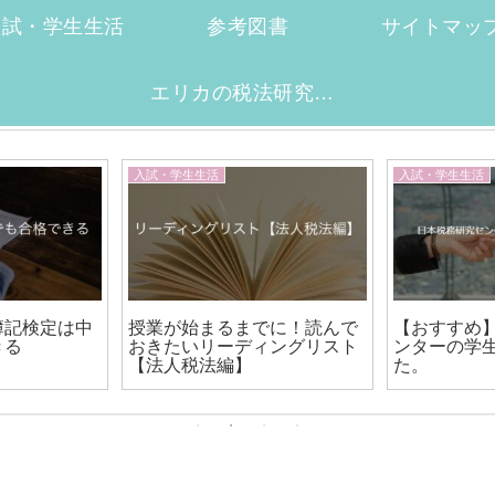
入試・学生生活
参考図書
サイトマッ
エリカの税法研究ノートへようこそ
入試・学生生活
入試・学生生活
簿記検定は中
授業が始まるまでに！読んで
【おすすめ
きる
おきたいリーディングリスト
ンターの学
【法人税法編】
た。