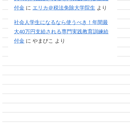
付金
に
エリカ＠税法免除大学院生
より
社会人学生になるなら使うべき！年間最
大40万円支給される専門実践教育訓練給
付金
に
やまびこ
より