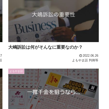
大嶋訴訟は何がそんなに重要なのか？
27
2022.06.26
話
よもやま話
判例等
よもやま話