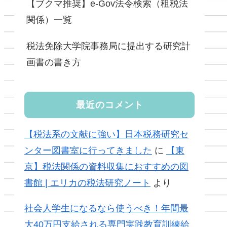
【ブクマ推奨】e-Gov法令検索（租税法
関係）一覧
税法免除大学院事務局に提出する研究計
画書の書き方
最近のコメント
【税法系の文献に強い】日本税務研究セ
ンター図書室に行ってきました
に
【東
京】税法関係の資料収集におすすめの図
書館 | エリカの税法研究ノート
より
社会人学生になるなら使うべき！年間最
大40万円支給される専門実践教育訓練給