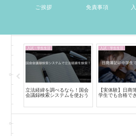
ご挨拶
免責事項
入試・学生生活
入試・学生生活
租税法ー
立法経緯を調べるなら！国会
【実体験】日商
会議録検索システムを使おう
学生でも合格で