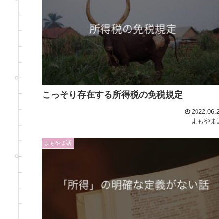
こっそり存在する所得税の免税規定
2022.06.
よもやま
よもやま話