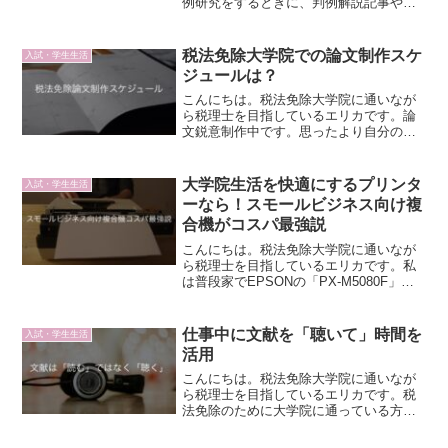
例研究をするときに、判例解説記事や裁
判所の判旨やらいろいろ調べると思うの
ですが、今回は、判例研究をより深めた
い時に使えるサービスを紹介します。判
税法免除大学院での論文制作スケ
入試・学生生活
例研究の時にはいろいろな...
ジュールは？
こんにちは。税法免除大学院に通いなが
ら税理士を目指しているエリカです。論
文鋭意制作中です。思ったより自分の思
い通りのスケジュール通りにいかないこ
とを痛感している今日この頃です…。ス
ケジュールはとっても大事！ということ
大学院生活を快適にするプリンタ
入試・学生生活
で、今回は論文制作の主な...
ーなら！スモールビジネス向け複
合機がコスパ最強説
こんにちは。税法免除大学院に通いなが
ら税理士を目指しているエリカです。私
は普段家でEPSONの「PX-M5080F」と
いう複合機を使っています。そろそろ買
い替えようかなとも思っていますが、今
使ってるやつの後継機で考えています。
仕事中に文献を「聴いて」時間を
入試・学生生活
そもそも今使っ...
活用
こんにちは。税法免除大学院に通いなが
ら税理士を目指しているエリカです。税
法免除のために大学院に通っている方は
（私もですが）仕事をしている方も多
く、平日に時間をなかなかとれない方も