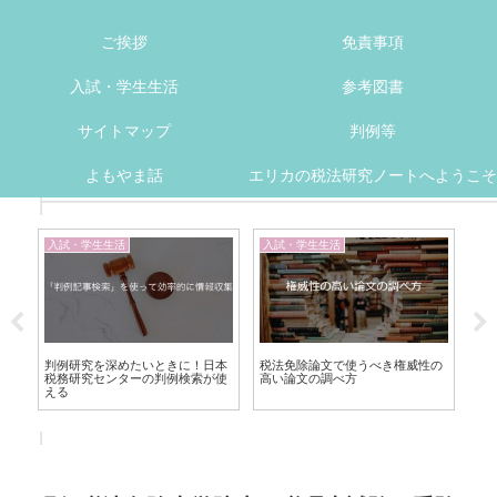
ご挨拶
免責事項
入試・学生生活
参考図書
サイトマップ
判例等
よもやま話
エリカの税法研究ノートへようこそ
入試・学生生活
入試・学生生活
入
実
判例研究を深めたいときに！日本
税法免除論文で使うべき権威性の
現行
税務研究センターの判例検索が使
高い論文の調べ方
令
える