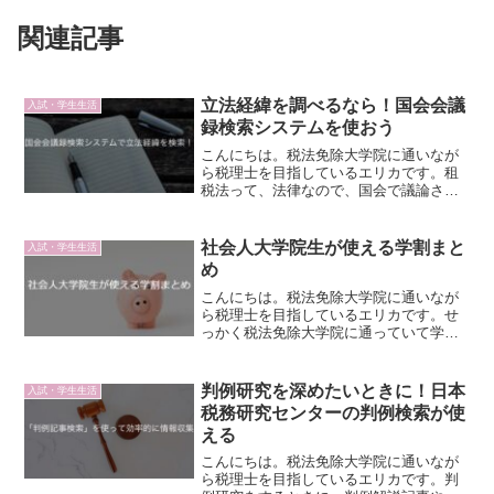
関連記事
立法経緯を調べるなら！国会会議
入試・学生生活
録検索システムを使おう
こんにちは。税法免除大学院に通いなが
ら税理士を目指しているエリカです。租
税法って、法律なので、国会で議論され
て成立するんですよね。ということは、
国会の議事録を調べれば、その立法経緯
や制度趣旨がより理解できるようになる
社会人大学院生が使える学割まと
入試・学生生活
のでは？ということで、今...
め
こんにちは。税法免除大学院に通いなが
ら税理士を目指しているエリカです。せ
っかく税法免除大学院に通っていて学生
の身分なのだから、学割を使い倒して負
担軽減を図ろうと画策しています。今回
は、いままで紹介してきた学割の記事が
判例研究を深めたいときに！日本
入試・学生生活
いくつかたまってきたので...
税務研究センターの判例検索が使
える
こんにちは。税法免除大学院に通いなが
ら税理士を目指しているエリカです。判