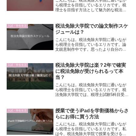
こんにちは。税法免除大学院に通いなが
ら税理士を目指しているエリカです。税
理士を目指す方法として魅力的な税法免
除大学院ルートですが、試験を5科目合格
したほうがいいのか、税法免除大学院に
通った方がいいのか、さまざまな考え方
税法免除大学院での論文制作スケ
入試・学生生活
や事情があると思います...
ジュールは？
こんにちは。税法免除大学院に通いなが
ら税理士を目指しているエリカです。論
文鋭意制作中です。思ったより自分の思
い通りのスケジュール通りにいかないこ
とを痛感している今日この頃です…。ス
ケジュールはとっても大事！ということ
税法免除大学院は楽？2年で確実
入試・学生生活
で、今回は論文制作の主な...
に税法免除が受けられるって本
当？
こんにちは。税法免除大学院に通いなが
ら税理士を目指しているエリカです。税
法免除大学院では、税理士試験5科目受験
よりは確率が高く資格取得に近づくこと
もあり、残念ながら、税法免除大学院に
通うなんてけしからん！楽している！な
授業で使うiPadを学割価格からさ
入試・学生生活
んていう声を聴くことも...
らにお得に買う方法
こんにちは。税法免除大学院に通いなが
ら税理士を目指しているエリカです。私
は今、税法免除大学院で授業を受ける時