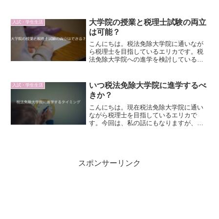
に主にiPadでノートをとったりしている
のですが、そんな授業でもめちゃくちゃ
使えるiPadを学割価格からさらにお得に
大学院の授業と税理士試験の両立
入試・学生生活
買う方法を紹介し...
は可能？
こんにちは。税法免除大学院に通いなが
ら税理士を目指しているエリカです。税
法免除大学院への進学を検討している方
の中には、未合格科目を残して進学しよ
うと考えている人も多いのではないので
しょうか。大学院に通いながら税理士試
いつ税法免除大学院に進学するべ
入試・学生生活
験も両立できるなら、より...
きか？
こんにちは。現在税法免除大学院に通い
ながら税理士を目指しているエリカで
す。今回は、私の話にもなりますが、税
法免除大学院へ進学するタイミングにつ
いて書いています。結論：行ける時に行
けばいい見出しが答えですが、個人的に
は、進学するタイミングに正...
スポンサーリンク