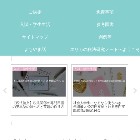
ご挨拶
免責事項
入試・学生生活
参考図書
サイトマップ
判例等
よもやま話
エリカの税法研究ノートへようこそ
入試・学生生活
入試・学生生活
入
V法
【税法論文】税法関係の専門用語
社会人学生になるなら使うべき！
【
の英単語の調べ方と英題の作り方
年間最大40万円支給される専門実
ー
践教育訓練給付金