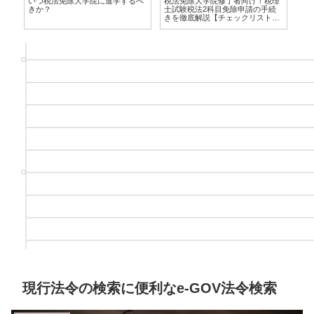
生
いつ税法免除大学院に進学するべ
税法免除大学院修了者向け！税理
所
きか？
士試験税法2科目免除申請の手続
義
きを徹底解説【チェックリスト付
き】
現行法令の検索に便利なe-GOV法令検索