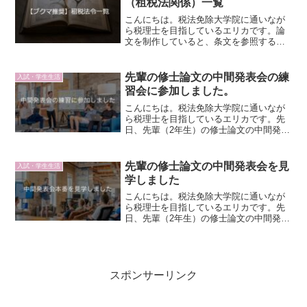
（租税法関係）一覧
こんにちは。税法免除大学院に通いなが
ら税理士を目指しているエリカです。論
文を制作していると、条文を参照するこ
とが度々あります。法規集を引いてもい
いのですが、該当の条文を検索できるイ
ンターネットサービスはとても便利で
先輩の修士論文の中間発表会の練
入試・学生生活
す。ということで、e-Go...
習会に参加しました。
こんにちは。税法免除大学院に通いなが
ら税理士を目指しているエリカです。先
日、先輩（2年生）の修士論文の中間発表
会の練習がありました。中間発表会で
は、主査（ゼミの論文指導教授）の先生1
人と、副査の先生2名の合計3人の前で、
先輩の修士論文の中間発表会を見
入試・学生生活
論文の進捗を発表しま...
学しました
こんにちは。税法免除大学院に通いなが
ら税理士を目指しているエリカです。先
日、先輩（2年生）の修士論文の中間発表
会がありました。中間発表会では、主査
（ゼミの論文指導教授）の先生1人と、副
査の先生2名の合計3人の前で、論文の進
捗を発表します。※...
スポンサーリンク