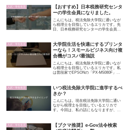
【おすすめ】日本税務研究センタ
入試・学生生活
ーの学生会員になりました。
こんにちは。税法免除大学院に通いなが
ら税理士を目指しているエリカです。先
日、日本税務研究センターの学生会員に
なりました。税法免除大学院に通って論
文執筆を進めている方にはとても有益だ
と思うので、なんで私が学生会員になっ
大学院生活を快適にするプリンタ
入試・学生生活
たのか？や、会員になるメ...
ーなら！スモールビジネス向け複
合機がコスパ最強説
こんにちは。税法免除大学院に通いなが
ら税理士を目指しているエリカです。私
は普段家でEPSONの「PX-M5080F」と
いう複合機を使っています。そろそろ買
い替えようかなとも思っていますが、今
使ってるやつの後継機で考えています。
いつ税法免除大学院に進学するべ
入試・学生生活
そもそも今使っ...
きか？
こんにちは。現在税法免除大学院に通い
ながら税理士を目指しているエリカで
す。今回は、私の話にもなりますが、税
法免除大学院へ進学するタイミングにつ
いて書いています。結論：行ける時に行
けばいい見出しが答えですが、個人的に
【ブクマ推奨】e-Gov法令検索
入試・学生生活
は、進学するタイミングに正...